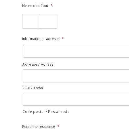
AAAA
Heure de début
*
-
MM
:
-
JJ
Informations - adresse
*
Adresse / Adress
Ville / Town
Code postal / Postal code
Personne ressource
*