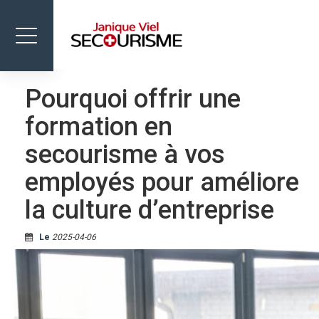
Toggle
navigation
Pourquoi offrir une
FORMATIONS
formation en
BOUTIQUE
secourisme à vos
ÉVÈNEMENTS
employés pour améliore
NOUS JOINDRE
la culture d’entreprise
Le
2025-04-06